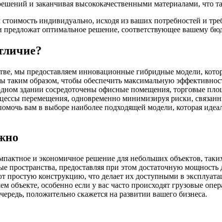
 решений и заканчивая высококачественными материалами, что т
стоимость индивидуально, исходя из ваших потребностей и треб
 и предложат оптимальное решение, соответствующее вашему бю
отличие?
стве, мы предоставляем инновационные гибридные модели, кото
 таким образом, чтобы обеспечить максимальную эффективность
 одном здании сосредоточены офисные помещения, торговые пл
цессы перемещения, одновременно минимизируя риски, связанны
мочь вам в выборе наиболее подходящей модели, которая идеал
ужно
пактное и экономичное решение для небольших объектов, таких
е пространства, предоставляя при этом достаточную мощность 
ют простую конструкцию, что делает их доступными в эксплуат
м объекте, особенно если у вас часто происходят грузовые опер
очередь, положительно скажется на развитии вашего бизнеса.