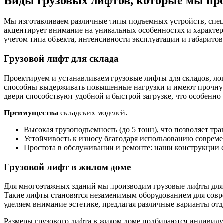
Виды грузовых лифтов, которые мы пр
Мы изготавливаем различные типы подъемных устройств, спец
акцентирует внимание на уникальных особенностях и характер
учетом типа объекта, интенсивности эксплуатации и габаритов
Грузовой лифт для склада
Проектируем и устанавливаем грузовые лифты для складов, лог
способны выдерживать повышенные нагрузки и имеют прочную
двери способствуют удобной и быстрой загрузке, что особенно
Преимущества
складских моделей:
Высокая грузоподъемность (до 5 тонн), что позволяет т
Устойчивость к износу благодаря использованию совреме
Простота в обслуживании и ремонте: наши конструкции 
Грузовой лифт в жилом доме
Для многоэтажных зданий мы производим грузовые лифты для 
Такие лифты становятся незаменимым оборудованием для сов
уделяем внимание эстетике, предлагая различные варианты от
Размеры грузового лифта в жилом доме подбираются индивиду