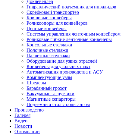
Доклевеллер
Гидравлический подъемник для инвалидов
Скребковый транспортер
Ковшовые конвейеры
Роликоопоры для конвейеров
Цепные конвейеры
Системы управления ленточным конвейером
Роликовые гибкие ленточные конвейеры
Консольные стеллажи
Полочные стеллажи
Паллетные стеллажи
Оборудование для узких отраслей
Конвейеры для угольных шахт
Автоматизация производства и АСУ
Комплектующие узлы
Шредеры
Барабанный грохот
Вакуумные загрузчики
Магнитные сепараторы
Подъемный стол с рольгангом
Производство
Галерея
Видео
Новости
О компании