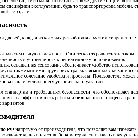
, освещение, система вентиляции, а также другие опции, котор
етом специфики эксплуатации, будь то транспортировка мебели,
 любые задачи.
пасность
дверей, каждая из которых разработана с учетом современных 
ют максимальную надежность. Они легко открываются и закрыв
говечность и устойчивость к интенсивному использованию.
пция, оснащенная сенсорами, обеспечивает удобство использов
рузки, но также минимизирует риск травм, связанных с механиче
тимальное сочетание удобства и простоты. Пользователь может л
ировать на изменяющиеся условия эксплуатации.
м стандартам и требованиям безопасности, что обеспечивает на
овлиять на эффективность работы и безопасность процесса тран
 вариантов.
изводителя
 по РФ
напрямую от производителя, что позволяет вам избежать
производства, начиная от выбора материалов и заканчивая устан