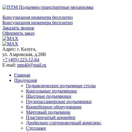
Консультация инженера бесплатно
Консультация инженера бесплатно
Заказать звонок
Оформить заказ
Адрес: г. Калуга,
ул. Азаровская, д.28В
+7 (495) 223-12-64
E-mail:
ptm40@mail.ru
Главная
Продукция
Гидравлические подъемные столы
Консольные подъемники
Шахтные подъемники
Грузопассажирские подъемники
Конвейерное оборудование
Мачтовый подъемник
Пластинчатый конвейер
Дробильно сортировочный комплекс
Стеллажи