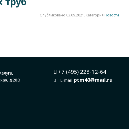
 труб
Опубликовано
03.09.2021
. Категория
Новости
+7 (495) 223-12-64
Калуга,
ptm40@mail.ru
ская, д.28В
E-mail: